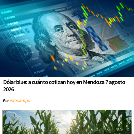
Dólar blue: a cuánto cotizan hoy en Mendoza 7 agosto
2026
infocampo
Por