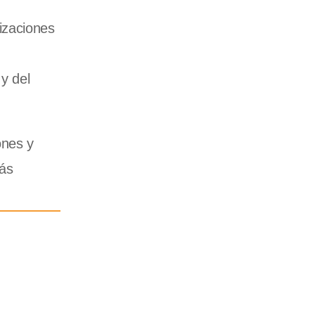
izaciones
y del
ones y
más