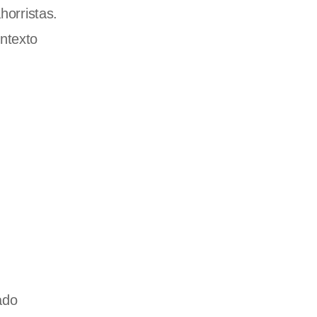
horristas.
ntexto
u
ado