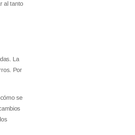
 al tanto
adas. La
rros. Por
r cómo se
 cambios
los