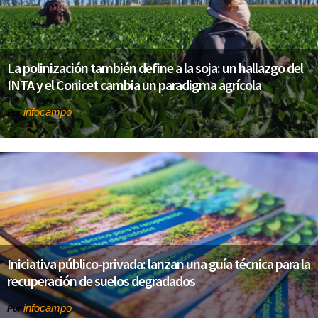
La polinización también define a la soja: un hallazgo del
INTA y el Conicet cambia un paradigma agrícola
infocampo
Por
Iniciativa público-privada: lanzan una guía técnica para la
recuperación de suelos degradados
infocampo
Por