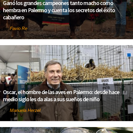
Ganó los grandes campeones tanto macho como
hembra en Palermo y cuenta los secretos del éxito
cabañero
Favio Re
Por
Oscar, el hombre de las aves en Palermo: desde hace
medio siglo les da alas a sus sueños de niño
Manuela Herzel
Por