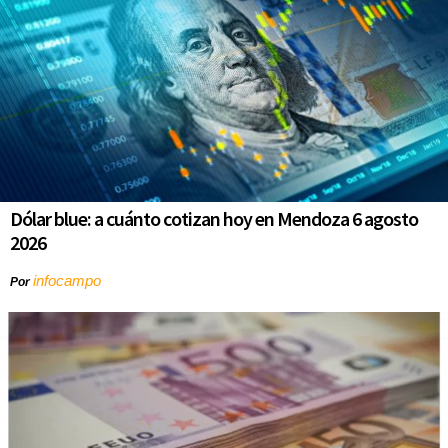
Dólar blue: a cuánto cotizan hoy en Mendoza 6 agosto
2026
infocampo
Por