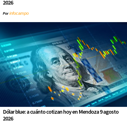
2026
infocampo
Por
Dólar blue: a cuánto cotizan hoy en Mendoza 9 agosto
2026