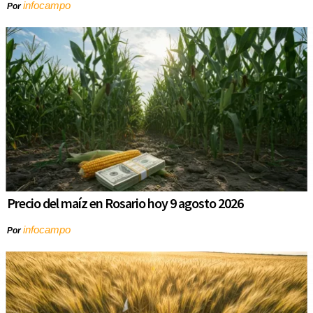
infocampo
Por
Precio del maíz en Rosario hoy 9 agosto 2026
infocampo
Por