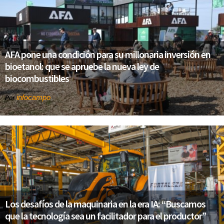
AFA pone una condición para su millonaria inversión en
bioetanol: que se apruebe la nueva ley de
biocombustibles
infocampo
Por
Los desafíos de la maquinaria en la era IA: “Buscamos
que la tecnología sea un facilitador para el productor”