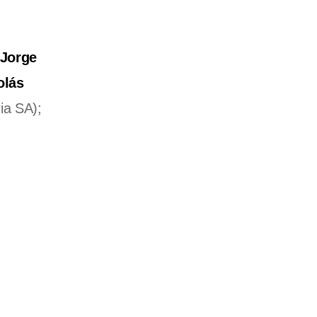
Jorge
olás
ia SA);