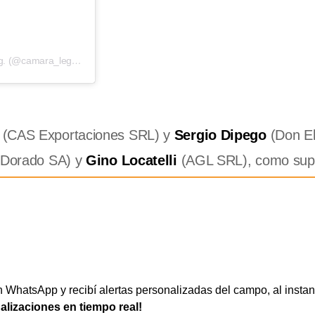
Una publicación compartida por Cámara de Legumbres Rep. Arg. (@camara_legumbres)
(CAS Exportaciones SRL) y
Sergio Dipego
(Don El
 Dorado SA) y
Gino Locatelli
(AGL SRL), como supl
WhatsApp y recibí alertas personalizadas del campo, al instan
ualizaciones en tiempo real!