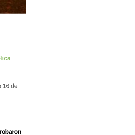
lica
o 16 de
robaron