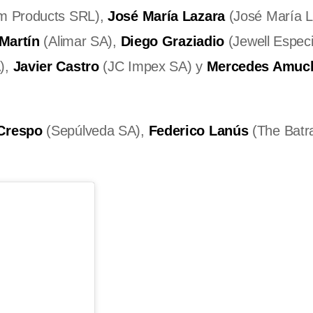
m Products SRL),
José María Lazara
(José María L
 Martín
(Alimar SA),
Diego Graziadio
(Jewell Especi
),
Javier Castro
(JC Impex SA) y
Mercedes Amuch
Crespo
(Sepúlveda SA),
Federico Lanús
(The Batr