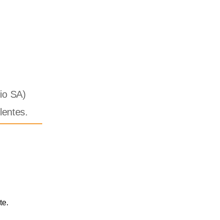
io SA)
entes.
te.