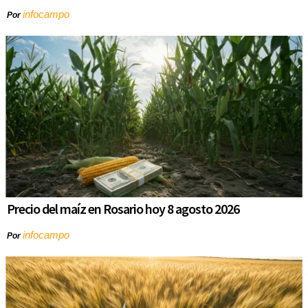
infocampo
Por
Precio del maíz en Rosario hoy 8 agosto 2026
infocampo
Por