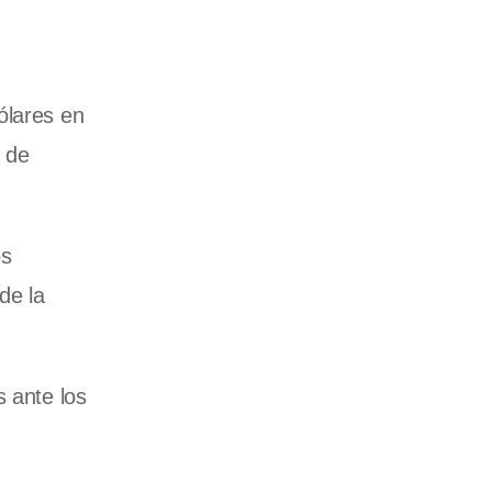
ólares en
s de
os
de la
s ante los