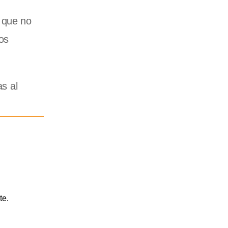
, que no
os
as al
te.