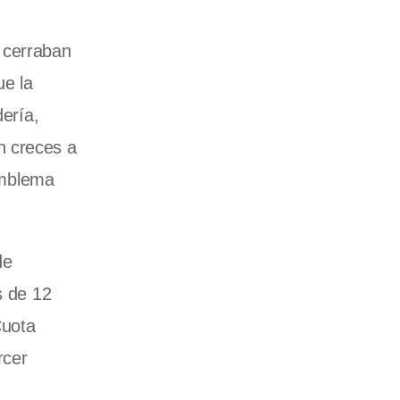
 cerraban
ue la
dería,
n creces a
emblema
de
s de 12
Cuota
rcer