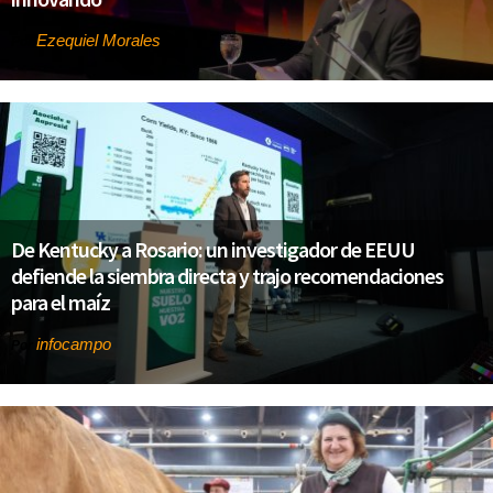
Ezequiel Morales
Por
De Kentucky a Rosario: un investigador de EEUU
defiende la siembra directa y trajo recomendaciones
para el maíz
infocampo
Por