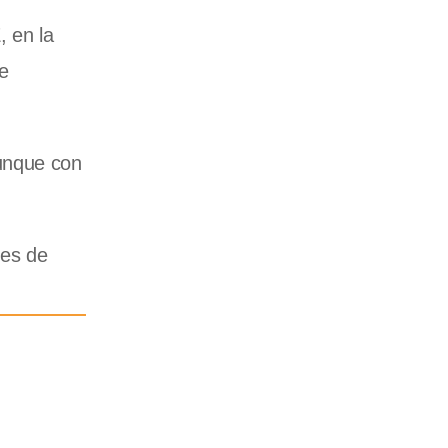
, en la
e
aunque con
nes de