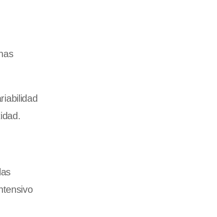
anas
iabilidad
idad.
las
ntensivo