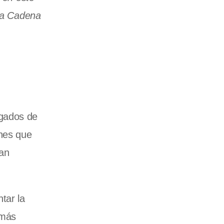
 la Cadena
rgados de
ones que
han
tar la
 más