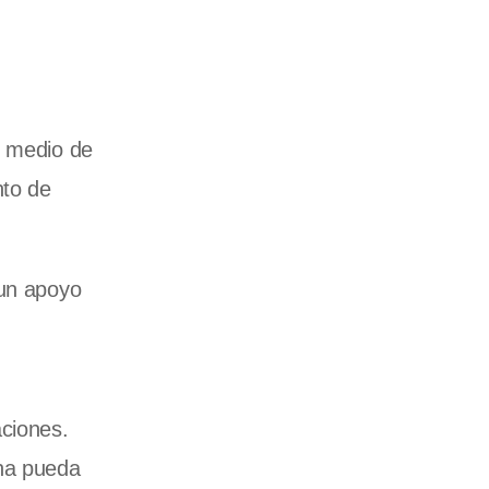
n medio de
nto de
 un apoyo
aciones.
ena pueda