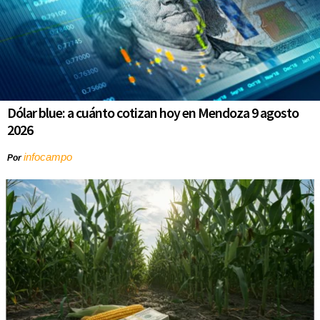
Dólar blue: a cuánto cotizan hoy en Mendoza 9 agosto
2026
infocampo
Por