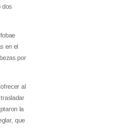
o dos
nfobae
s en el
abezas por
ofrecer al
 trasladar
ptaron la
eglar, que