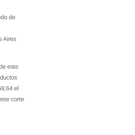
odo de
 Aires
de este
oductos
68,64 el
este corte