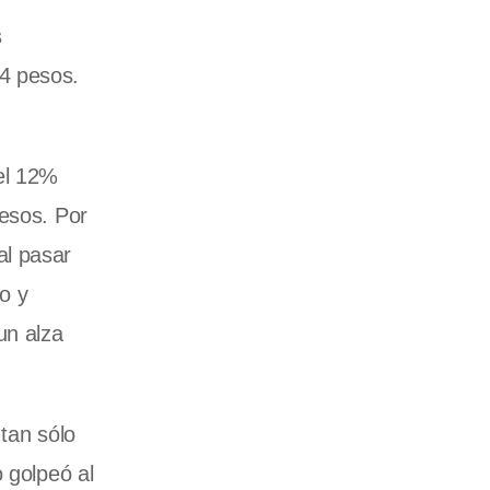
s
14 pesos.
del 12%
pesos. Por
al pasar
o y
un alza
tan sólo
 golpeó al