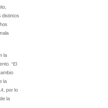
to,
distintos
chos
 mala
n la
ento. “El
 cambio
e la
4, por lo
de la