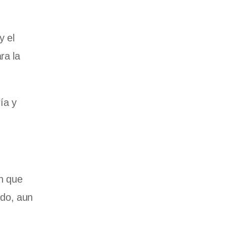
y el
ra la
ía y
n que
ndo, aun