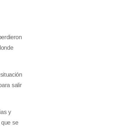
perdieron
 donde
situación
ara salir
ias y
o que se