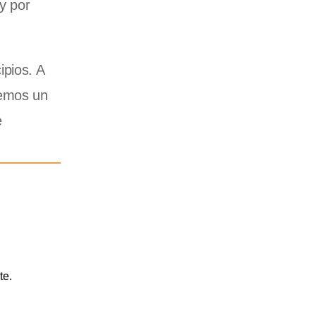
y por
ipios. A
nemos un
e
te.