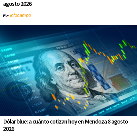
agosto 2026
infocampo
Por
Dólar blue: a cuánto cotizan hoy en Mendoza 8 agosto
2026