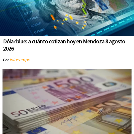
Dólar blue: a cuánto cotizan hoy en Mendoza 8 agosto
2026
infocampo
Por