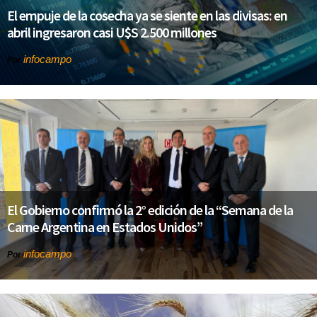
El empuje de la cosecha ya se siente en las divisas: en
abril ingresaron casi U$S 2.500 millones
infocampo
Por
El Gobierno confirmó la 2° edición de la “Semana de la
Carne Argentina en Estados Unidos”
infocampo
Por