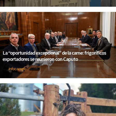
La “oportunidad excepcional” de la carne: frigoríficos
exportadores se reunieron con Caputo
infocampo
Por