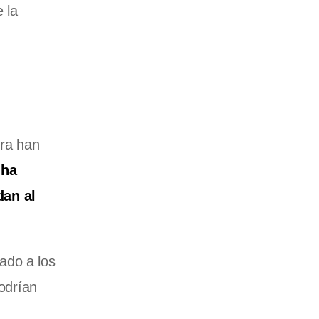
 la
ura han
 ha
dan al
iado a los
odrían