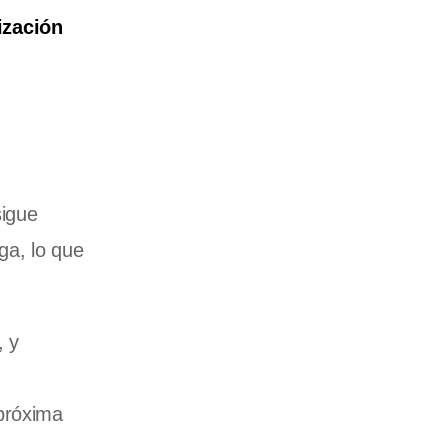
ización
sigue
ga, lo que
, y
próxima