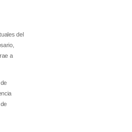
tuales del
sario,
trae a
 de
encia
 de