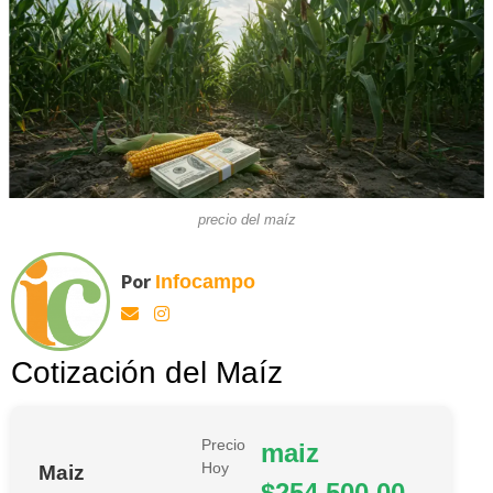
precio del maíz
Por
Infocampo
Cotización del Maíz
Precio
maiz
Hoy
Maiz
$254.500,00