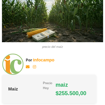
precio del maíz
Por
Infocampo
Precio
maiz
Hoy
Maiz
$255.500,00