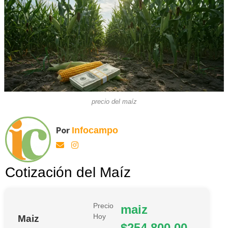
precio del maíz
Por
Infocampo
Cotización del Maíz
Precio
maiz
Hoy
Maiz
$254.800,00