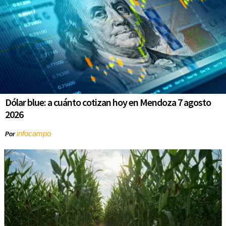
Dólar blue: a cuánto cotizan hoy en Mendoza 7 agosto
2026
infocampo
Por