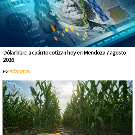
Dólar blue: a cuánto cotizan hoy en Mendoza 7 agosto
2026
infocampo
Por