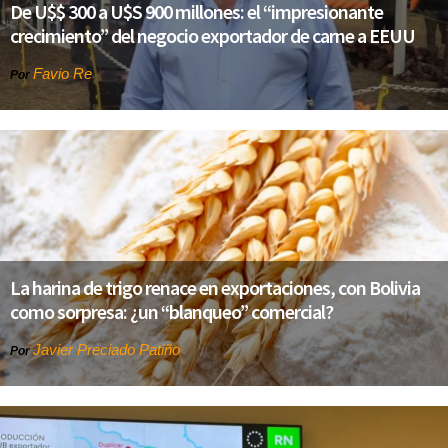
De U$$ 300 a U$S 900 millones: el “impresionante
crecimiento” del negocio exportador de carne a EEUU
Favio Re
Por
La harina de trigo renace en exportaciones, con Bolivia
como sorpresa: ¿un “blanqueo” comercial?
Javier Preciado Patiño
Por