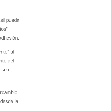
asil pueda
ios”
adhesión.
nte” al
nte del
desea
ercambio
 desde la