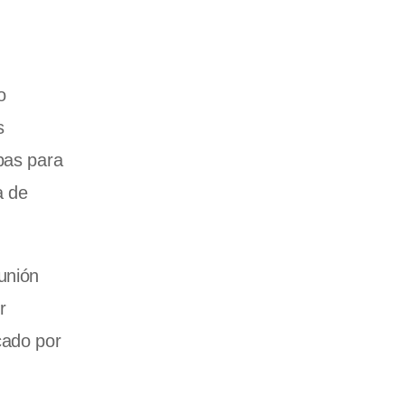
o
s
bas para
a de
unión
r
cado por