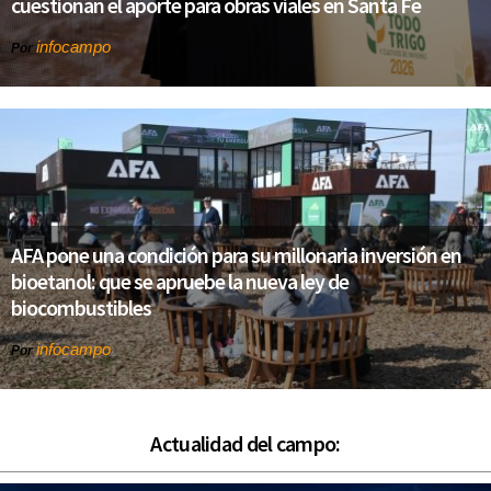
cuestionan el aporte para obras viales en Santa Fe
infocampo
Por
AFA pone una condición para su millonaria inversión en
bioetanol: que se apruebe la nueva ley de
biocombustibles
infocampo
Por
Actualidad del campo: