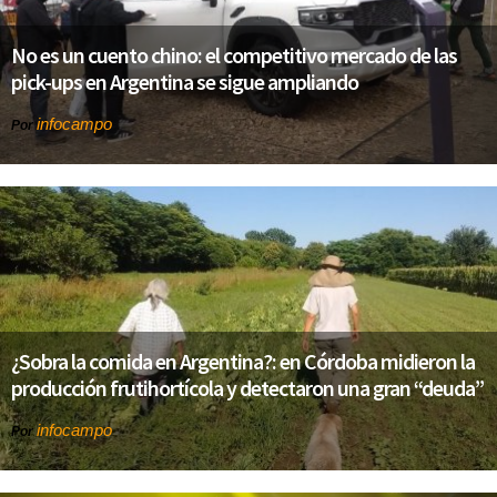
No es un cuento chino: el competitivo mercado de las
pick-ups en Argentina se sigue ampliando
infocampo
Por
¿Sobra la comida en Argentina?: en Córdoba midieron la
producción frutihortícola y detectaron una gran “deuda”
infocampo
Por