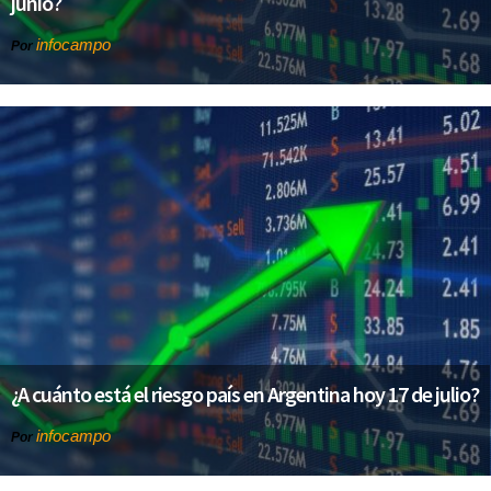
junio?
infocampo
Por
¿A cuánto está el riesgo país en Argentina hoy 17 de julio?
infocampo
Por