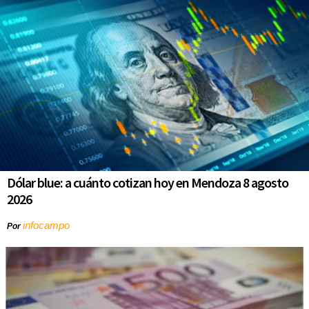
Dólar blue: a cuánto cotizan hoy en Mendoza 8 agosto
2026
infocampo
Por