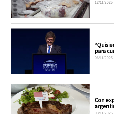
12/11/2025
“Quisie
para cu
06/11/2025
Con exp
argenti
03/11/2025