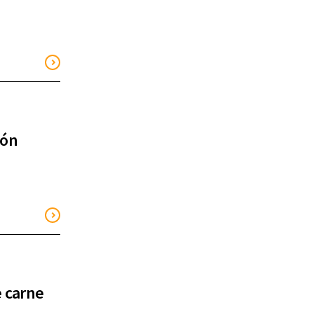
ión
e carne