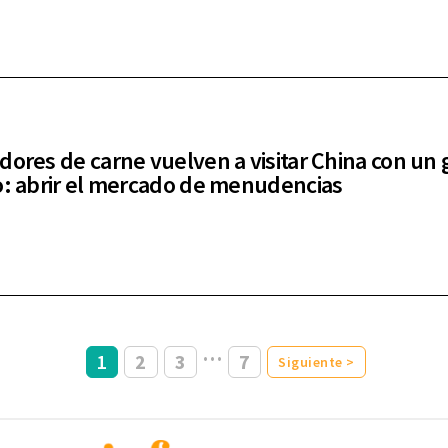
dores de carne vuelven a visitar China con un 
o: abrir el mercado de menudencias
…
1
2
3
7
Siguiente >