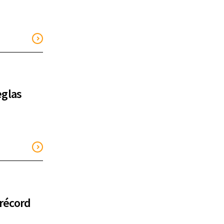
eglas
 récord