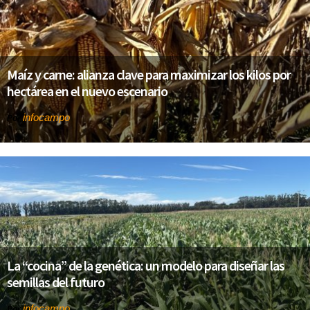
Maíz y carne: alianza clave para maximizar los kilos por
hectárea en el nuevo escenario
infocampo
Por
La “cocina” de la genética: un modelo para diseñar las
semillas del futuro
infocampo
Por