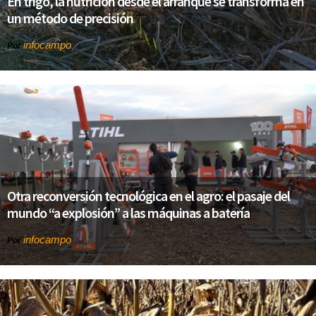
En trigo, la nutrición desde el arranque se transforma en
un método de precisión
infocampo
Por
Otra reconversión tecnológica en el agro: el pasaje del
mundo “a explosión” a las máquinas a batería
infocampo
Por