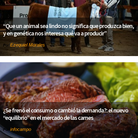
“Que un animal sea lindo no significa que produzca bien,
y en genética nos interesa qué va a producir”
Ezequiel Morales
Por
¿Se frenó el consumo o cambió la demanda?: el nuevo
“equilibrio” en el mercado de las carnes
infocampo
Por