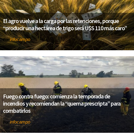
El agro vuelve a la carga por las retenciones, porque
“producir una hectárea de trigo será U$S 110 más caro”
infocampo
Por
Fuego contra fuego: comienza la temporada de
incendios y recomiendan la “quema prescripta” para
combatirlos
infocampo
Por