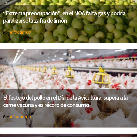
“Extrema preocupación”: en el NOA falta gas y podría
paralizarse la zafra de limón
infocampo
Por
El festejo del pollo en el Día de la Avicultura: supera a la
carne vacuna y es récord de consumo
infocampo
Por