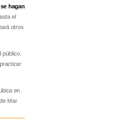
o se hagan
sta el
tará otros
 público.
practicar
ubica en
 de Mar