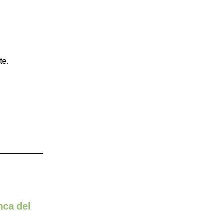
te.
nca del