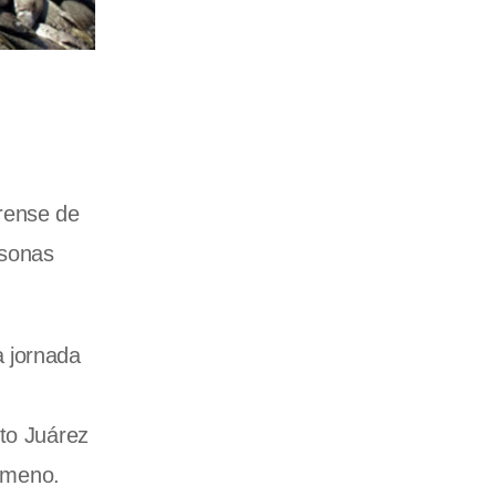
erense de
rsonas
a jornada
ito Juárez
nómeno.