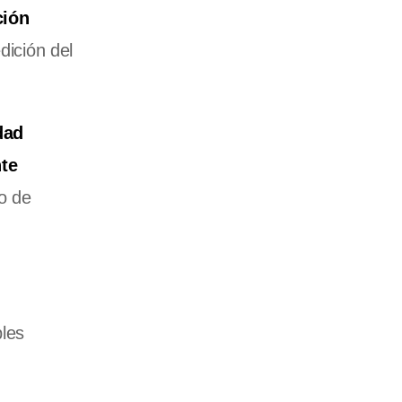
ción
dición del
dad
nte
o de
ples