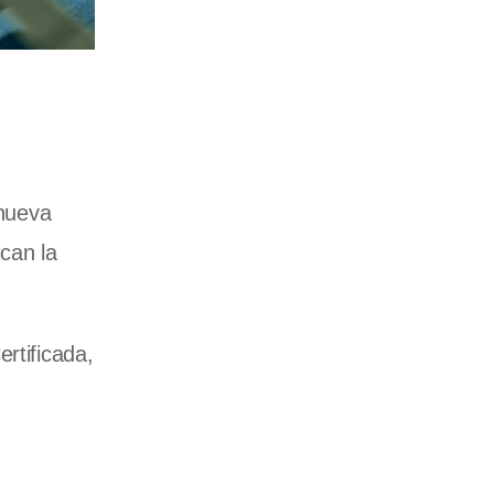
 nueva
ican la
rtificada,