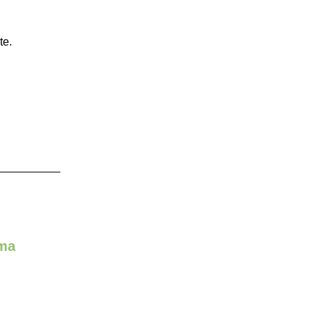
te.
rma