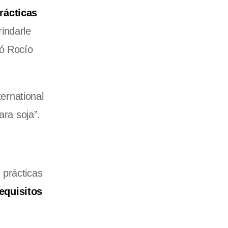
rácticas
rindarle
só Rocío
ternational
ra soja”.
 prácticas
equisitos