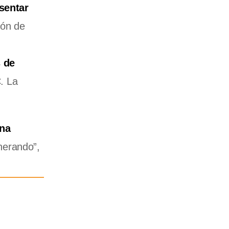
sentar
ión de
s de
. La
na
nerando”,