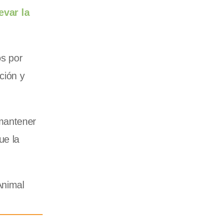
evar la
os por
ción y
 mantener
ue la
Animal