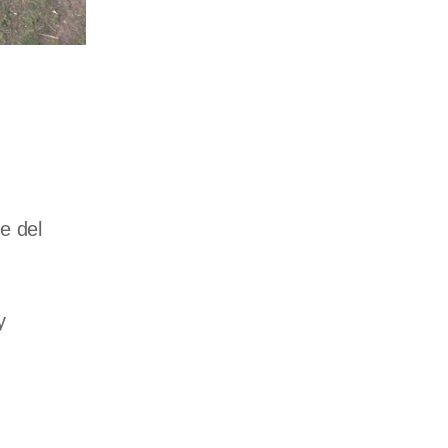
e del
y