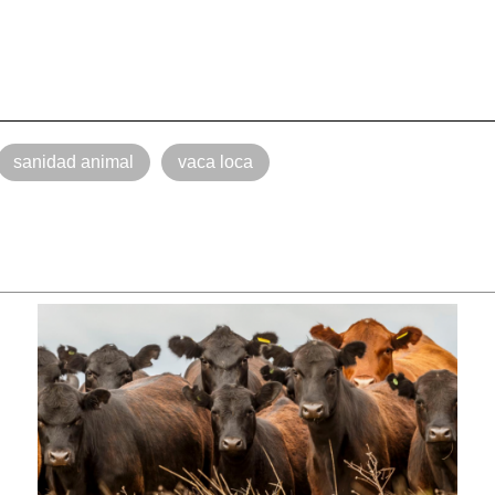
sanidad animal
vaca loca