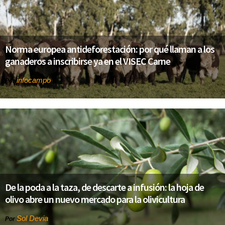
Norma europea antideforestación: por qué llaman a los
ganaderos a inscribirse ya en el VISEC Carne
infocampo
Por
De la poda a la taza, de descarte a infusión: la hoja de
olivo abre un nuevo mercado para la olivicultura
Sol Devia
Por