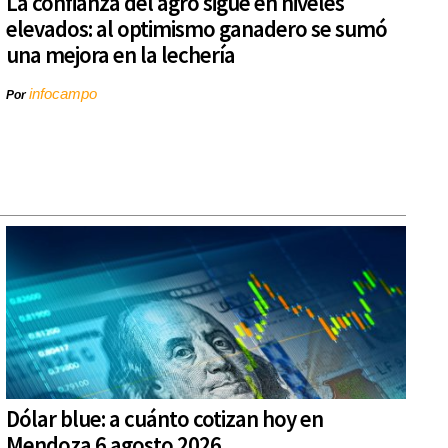
La confianza del agro sigue en niveles
elevados: al optimismo ganadero se sumó
una mejora en la lechería
infocampo
Por
Dólar blue: a cuánto cotizan hoy en
Mendoza 6 agosto 2026