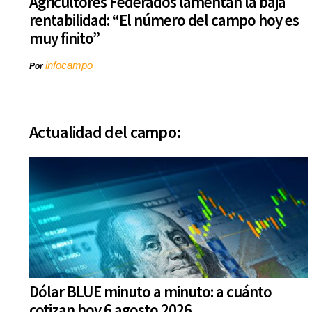
Agricultores Federados lamentan la baja
rentabilidad: “El número del campo hoy es
muy finito”
infocampo
Por
Actualidad del campo:
Dólar BLUE minuto a minuto: a cuánto
cotizan hoy 6 agosto 2026