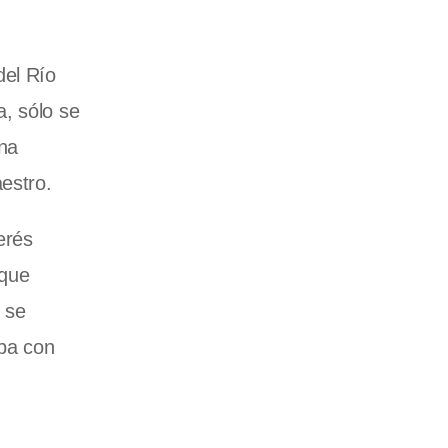
del Río
, sólo se
una
estro.
erés
 que
 se
aba con