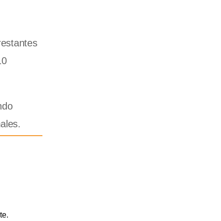
restantes
10
ndo
ales.
te.