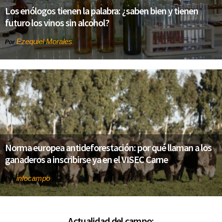
Los enólogos tienen la palabra: ¿saben bien y tienen
futuro los vinos sin alcohol?
Ezequiel Morales
Por
Norma europea antideforestación: por qué llaman a los
ganaderos a inscribirse ya en el VISEC Carne
infocampo
Por
Actualidad del campo: