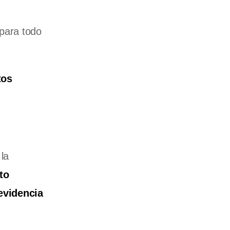
 para todo
tos
la
to
evidencia