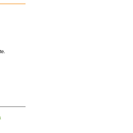
te.
a