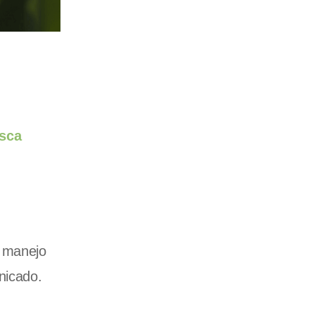
esca
l manejo
nicado.