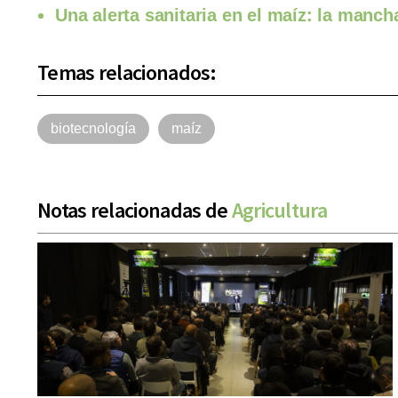
Una alerta sanitaria en el maíz: la manch
Temas relacionados:
biotecnología
maíz
Notas relacionadas de
Agricultura