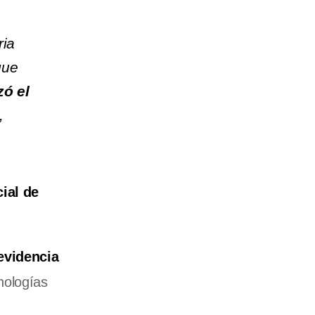
ria
que
zó el
,
ial de
evidencia
nologías