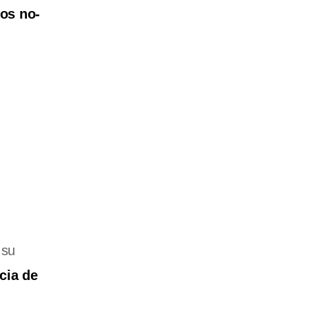
os no-
e
 su
cia de