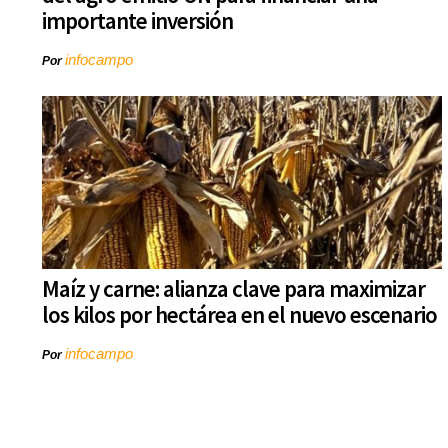
importante inversión
infocampo
Por
Maíz y carne: alianza clave para maximizar
los kilos por hectárea en el nuevo escenario
infocampo
Por