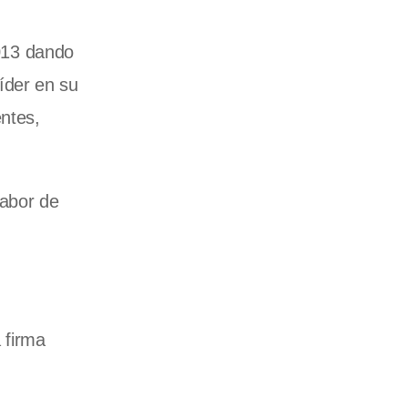
2013 dando
íder en su
entes,
labor de
 firma