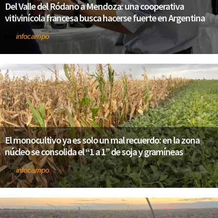
Del Valle del Ródano a Mendoza: una cooperativa
vitivinícola francesa busca hacerse fuerte en Argentina
infocampo
Por
El monocultivo ya es solo un mal recuerdo: en la zona
núcleo se consolida el “1 a 1” de soja y gramíneas
infocampo
Por