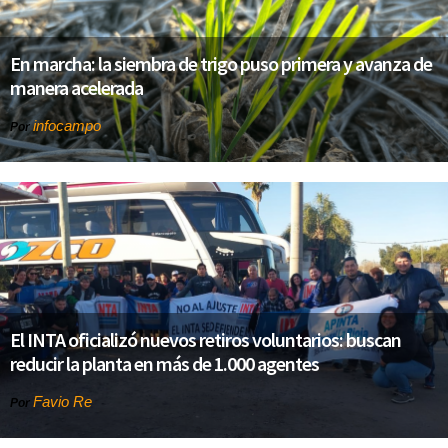
En marcha: la siembra de trigo puso primera y avanza de
manera acelerada
infocampo
Por
El INTA oficializó nuevos retiros voluntarios: buscan
reducir la planta en más de 1.000 agentes
Favio Re
Por