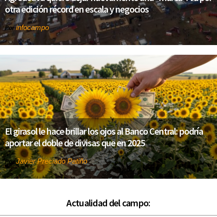
otra edición récord en escala y negocios
infocampo
Por
El girasol le hace brillar los ojos al Banco Central: podría
aportar el doble de divisas que en 2025
Javier Preciado Patiño
Por
Actualidad del campo: