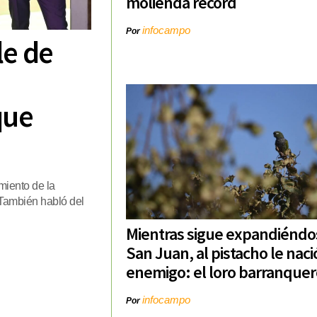
molienda récord
infocampo
Por
le de
que
miento de la
. También habló del
Mientras sigue expandiéndo
San Juan, al pistacho le naci
enemigo: el loro barranquer
infocampo
Por