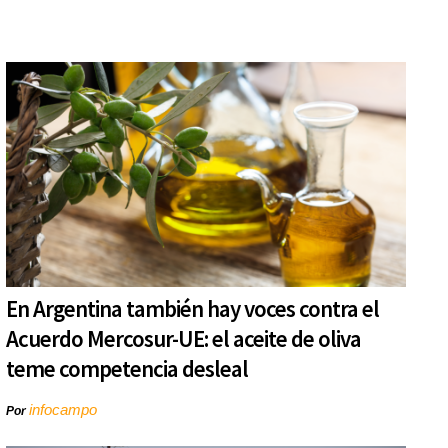
En Argentina también hay voces contra el
Acuerdo Mercosur-UE: el aceite de oliva
teme competencia desleal
infocampo
Por