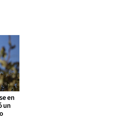
se en
ó un
o