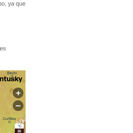
po, ya que
nes