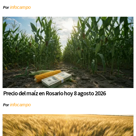
infocampo
Por
Precio del maíz en Rosario hoy 8 agosto 2026
infocampo
Por