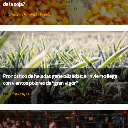
de la soja?
Javier Preciado Patiño
Por
Pronóstico de heladas generalizadas: el invierno llega
con vientos polares de “gran vigor”
infocampo
Por