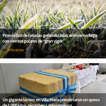
Pronóstico de heladas generalizadas: el invierno llega
con vientos polares de “gran vigor”
infocampo
Por
Un gigante lácteo: en Villa María presentaron un queso
de 1.000 kilos, récord en Latinoamérica